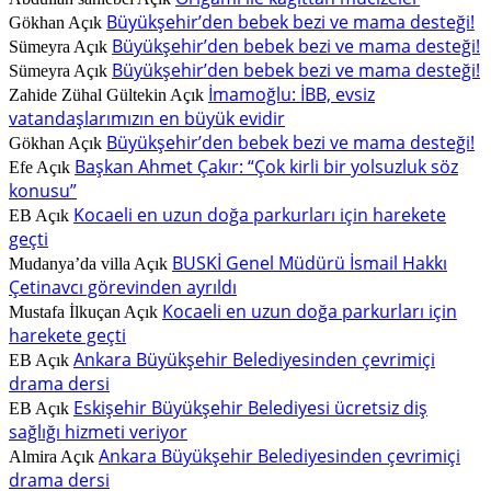
Büyükşehir’den bebek bezi ve mama desteği!
Gökhan
Açık
Büyükşehir’den bebek bezi ve mama desteği!
Sümeyra
Açık
Büyükşehir’den bebek bezi ve mama desteği!
Sümeyra
Açık
İmamoğlu: İBB, evsiz
Zahide Zühal Gültekin
Açık
vatandaşlarımızın en büyük evidir
Büyükşehir’den bebek bezi ve mama desteği!
Gökhan
Açık
Başkan Ahmet Çakır: “Çok kirli bir yolsuzluk söz
Efe
Açık
konusu”
Kocaeli en uzun doğa parkurları için harekete
EB
Açık
geçti
BUSKİ Genel Müdürü İsmail Hakkı
Mudanya’da villa
Açık
Çetinavcı görevinden ayrıldı
Kocaeli en uzun doğa parkurları için
Mustafa İlkuçan
Açık
harekete geçti
Ankara Büyükşehir Belediyesinden çevrimiçi
EB
Açık
drama dersi
Eskişehir Büyükşehir Belediyesi ücretsiz diş
EB
Açık
sağlığı hizmeti veriyor
Ankara Büyükşehir Belediyesinden çevrimiçi
Almira
Açık
drama dersi