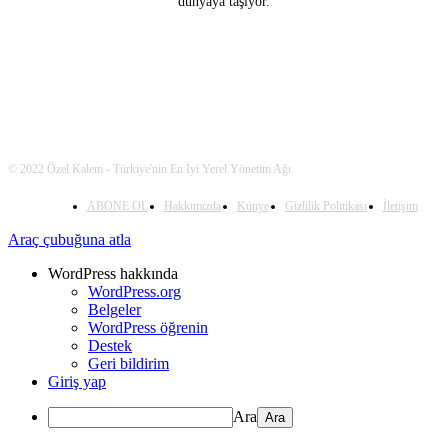
dünyaya taşıyor.
© 2022 Özel Kalem - Türkiye'nin En İyi Yerel Yönetim Ağı
ABONE OL
Hakkımızda
Künye
Gizlilik Politikası
İletişim
Araç çubuğuna atla
WordPress hakkında
WordPress.org
Belgeler
WordPress öğrenin
Destek
Geri bildirim
Giriş yap
Ara