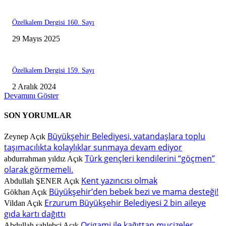
Özelkalem Dergisi 160. Sayı
29 Mayıs 2025
Özelkalem Dergisi 159. Sayı
2 Aralık 2024
Devamını Göster
SON YORUMLAR
Büyükşehir Belediyesi, vatandaşlara toplu
Zeynep
Açık
taşımacılıkta kolaylıklar sunmaya devam ediyor
Türk gençleri kendilerini “göçmen”
abdurrahman yıldız
Açık
olarak görmemeli.
Kent yazıncısı olmak
Abdullah ŞENER
Açık
Büyükşehir’den bebek bezi ve mama desteği!
Gökhan
Açık
Erzurum Büyükşehir Belediyesi 2 bin aileye
Vildan
Açık
gıda kartı dağıttı
Origami ile kağıttan mucizeler
Abdullah sahlebci
Açık