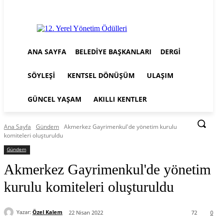
ANA SAYFA
BELEDIYE BAŞKANLARI
DERGI
SÖYLEŞI
KENTSEL DÖNÜŞÜM
ULAŞIM
GÜNCEL YAŞAM
AKILLI KENTLER
Ana Sayfa
Gündem
Akmerkez Gayrimenkul'de yönetim kurulu
komiteleri oluşturuldu
Gündem
Akmerkez Gayrimenkul'de yönetim
kurulu komiteleri oluşturuldu
Yazar:
Özel Kalem
22 Nisan 2022
72
0