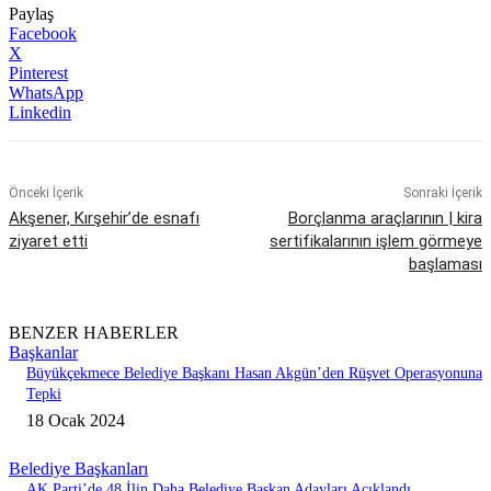
Paylaş
Facebook
X
Pinterest
WhatsApp
Linkedin
Önceki İçerik
Sonraki İçerik
Akşener, Kırşehir’de esnafı
Borçlanma araçlarının | kira
ziyaret etti
sertifikalarının işlem görmeye
başlaması
BENZER HABERLER
Başkanlar
Büyükçekmece Belediye Başkanı Hasan Akgün’den Rüşvet Operasyonuna
Tepki
18 Ocak 2024
Belediye Başkanları
AK Parti’de 48 İlin Daha Belediye Başkan Adayları Açıklandı