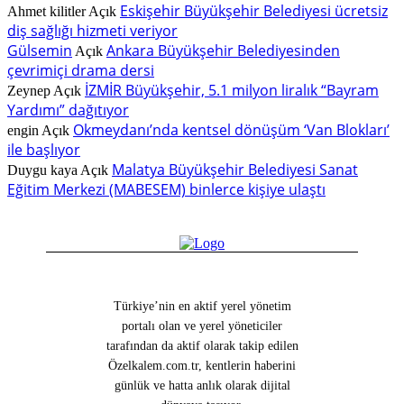
Eskişehir Büyükşehir Belediyesi ücretsiz
Ahmet kilitler
Açık
diş sağlığı hizmeti veriyor
Gülsemin
Ankara Büyükşehir Belediyesinden
Açık
çevrimiçi drama dersi
İZMİR Büyükşehir, 5.1 milyon liralık “Bayram
Zeynep
Açık
Yardımı” dağıtıyor
Okmeydanı’nda kentsel dönüşüm ‘Van Blokları’
engin
Açık
ile başlıyor
Malatya Büyükşehir Belediyesi Sanat
Duygu kaya
Açık
Eğitim Merkezi (MABESEM) binlerce kişiye ulaştı
Türkiye’nin en aktif yerel yönetim
portalı olan ve yerel yöneticiler
tarafından da aktif olarak takip edilen
Özelkalem.com.tr, kentlerin haberini
günlük ve hatta anlık olarak dijital