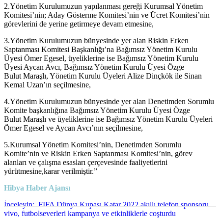
2.Yönetim Kurulumuzun yapılanması gereği Kurumsal Yönetim
Komitesi’nin; Aday Gösterme Komitesi’nin ve Ücret Komitesi’nin
görevlerini de yerine getirmeye devam etmesine,
3.Yönetim Kurulumuzun bünyesinde yer alan Riskin Erken
Saptanması Komitesi Başkanlığı’na Bağımsız Yönetim Kurulu
Üyesi Ömer Egesel, üyeliklerine ise Bağımsız Yönetim Kurulu
Üyesi Aycan Avcı, Bağımsız Yönetim Kurulu Üyesi Özge
Bulut Maraşlı, Yönetim Kurulu Üyeleri Alize Dinçkök ile Sinan
Kemal Uzan’ın seçilmesine,
4.Yönetim Kurulumuzun bünyesinde yer alan Denetimden Sorumlu
Komite başkanlığına Bağımsız Yönetim Kurulu Üyesi Özge
Bulut Maraşlı ve üyeliklerine ise Bağımsız Yönetim Kurulu Üyeleri
Ömer Egesel ve Aycan Avcı’nın seçilmesine,
5.Kurumsal Yönetim Komitesi’nin, Denetimden Sorumlu
Komite’nin ve Riskin Erken Saptanması Komitesi’nin, görev
alanları ve çalışma esasları çerçevesinde faaliyetlerini
yürütmesine,karar verilmiştir.”
Hibya Haber Ajansı
İnceleyin:
FIFA Dünya Kupası Katar 2022 akıllı telefon sponsoru
vivo, futbolseverleri kampanya ve etkinliklerle coşturdu