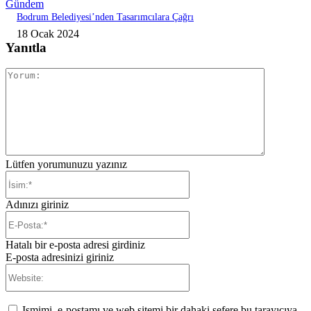
Gündem
Bodrum Belediyesi’nden Tasarımcılara Çağrı
18 Ocak 2024
Yanıtla
Yorum:
Lütfen yorumunuzu yazınız
İsim:*
Adınızı giriniz
E-
Posta:*
Hatalı bir e-posta adresi girdiniz
E-posta adresinizi giriniz
Website:
Ismimi, e-postamı ve web sitemi bir dahaki sefere bu tarayıcıya