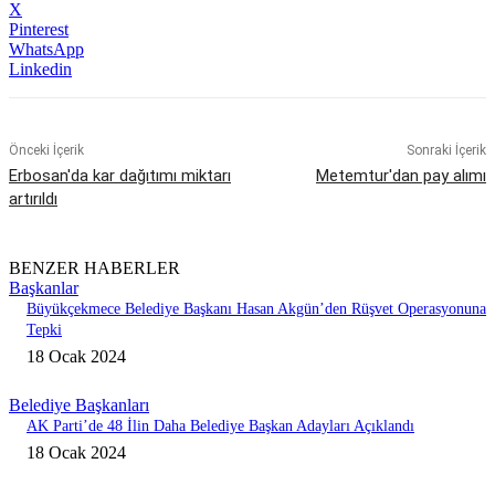
X
Pinterest
WhatsApp
Linkedin
Önceki İçerik
Sonraki İçerik
Erbosan'da kar dağıtımı miktarı
Metemtur'dan pay alımı
artırıldı
BENZER HABERLER
Başkanlar
Büyükçekmece Belediye Başkanı Hasan Akgün’den Rüşvet Operasyonuna
Tepki
18 Ocak 2024
Belediye Başkanları
AK Parti’de 48 İlin Daha Belediye Başkan Adayları Açıklandı
18 Ocak 2024