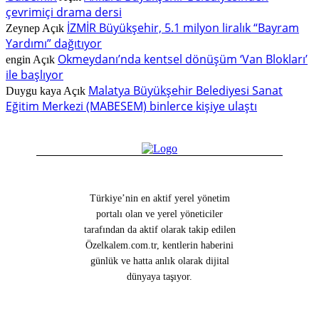
çevrimiçi drama dersi
İZMİR Büyükşehir, 5.1 milyon liralık “Bayram
Zeynep
Açık
Yardımı” dağıtıyor
Okmeydanı’nda kentsel dönüşüm ‘Van Blokları’
engin
Açık
ile başlıyor
Malatya Büyükşehir Belediyesi Sanat
Duygu kaya
Açık
Eğitim Merkezi (MABESEM) binlerce kişiye ulaştı
Türkiye’nin en aktif yerel yönetim
portalı olan ve yerel yöneticiler
tarafından da aktif olarak takip edilen
Özelkalem.com.tr, kentlerin haberini
günlük ve hatta anlık olarak dijital
dünyaya taşıyor.