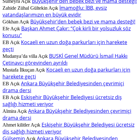
Büyükşehir’den bebek bezi ve mama desteği!
Sümeyra
Açık
İmamoğlu: İBB, evsiz
Zahide Zühal Gültekin
Açık
vatandaşlarımızın en büyük evidir
Büyükşehir’den bebek bezi ve mama desteği!
Gökhan
Açık
Başkan Ahmet Çakır: “Çok kirli bir yolsuzluk söz
Efe
Açık
konusu”
Kocaeli en uzun doğa parkurları için harekete
EB
Açık
geçti
BUSKİ Genel Müdürü İsmail Hakkı
Mudanya’da villa
Açık
Çetinavcı görevinden ayrıldı
Kocaeli en uzun doğa parkurları için
Mustafa İlkuçan
Açık
harekete geçti
Ankara Büyükşehir Belediyesinden çevrimiçi
EB
Açık
drama dersi
Eskişehir Büyükşehir Belediyesi ücretsiz diş
EB
Açık
sağlığı hizmeti veriyor
Ankara Büyükşehir Belediyesinden çevrimiçi
Almira
Açık
drama dersi
Eskişehir Büyükşehir Belediyesi ücretsiz
Ahmet kilitler
Açık
diş sağlığı hizmeti veriyor
Gülsemin
Ankara Büyükşehir Belediyesinden
Açık