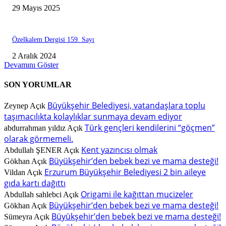
29 Mayıs 2025
Özelkalem Dergisi 159. Sayı
2 Aralık 2024
Devamını Göster
SON YORUMLAR
Büyükşehir Belediyesi, vatandaşlara toplu
Zeynep
Açık
taşımacılıkta kolaylıklar sunmaya devam ediyor
Türk gençleri kendilerini “göçmen”
abdurrahman yıldız
Açık
olarak görmemeli.
Kent yazıncısı olmak
Abdullah ŞENER
Açık
Büyükşehir’den bebek bezi ve mama desteği!
Gökhan
Açık
Erzurum Büyükşehir Belediyesi 2 bin aileye
Vildan
Açık
gıda kartı dağıttı
Origami ile kağıttan mucizeler
Abdullah sahlebci
Açık
Büyükşehir’den bebek bezi ve mama desteği!
Gökhan
Açık
Büyükşehir’den bebek bezi ve mama desteği!
Sümeyra
Açık