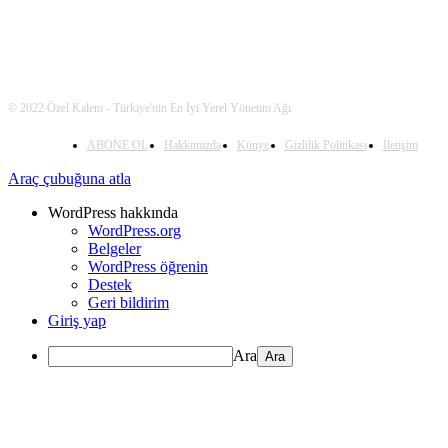
© 2022 Özel Kalem - Türkiye'nin En İyi Yerel Yönetim Ağı
ABONE OL
Hakkımızda
Künye
Gizlilik Politikası
İletişim
Araç çubuğuna atla
WordPress hakkında
WordPress.org
Belgeler
WordPress öğrenin
Destek
Geri bildirim
Giriş yap
Ara