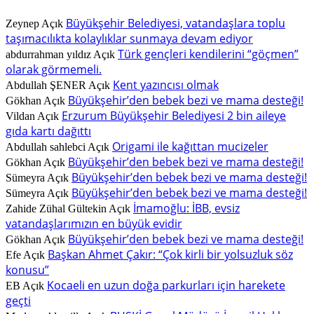
Büyükşehir Belediyesi, vatandaşlara toplu
Zeynep
Açık
taşımacılıkta kolaylıklar sunmaya devam ediyor
Türk gençleri kendilerini “göçmen”
abdurrahman yıldız
Açık
olarak görmemeli.
Kent yazıncısı olmak
Abdullah ŞENER
Açık
Büyükşehir’den bebek bezi ve mama desteği!
Gökhan
Açık
Erzurum Büyükşehir Belediyesi 2 bin aileye
Vildan
Açık
gıda kartı dağıttı
Origami ile kağıttan mucizeler
Abdullah sahlebci
Açık
Büyükşehir’den bebek bezi ve mama desteği!
Gökhan
Açık
Büyükşehir’den bebek bezi ve mama desteği!
Sümeyra
Açık
Büyükşehir’den bebek bezi ve mama desteği!
Sümeyra
Açık
İmamoğlu: İBB, evsiz
Zahide Zühal Gültekin
Açık
vatandaşlarımızın en büyük evidir
Büyükşehir’den bebek bezi ve mama desteği!
Gökhan
Açık
Başkan Ahmet Çakır: “Çok kirli bir yolsuzluk söz
Efe
Açık
konusu”
Kocaeli en uzun doğa parkurları için harekete
EB
Açık
geçti