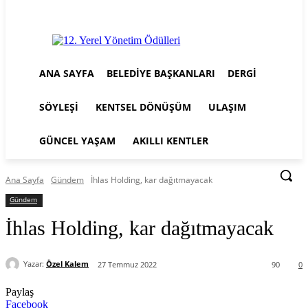
ANA SAYFA
BELEDIYE BAŞKANLARI
DERGI
SÖYLEŞI
KENTSEL DÖNÜŞÜM
ULAŞIM
GÜNCEL YAŞAM
AKILLI KENTLER
Ana Sayfa
Gündem
İhlas Holding, kar dağıtmayacak
Gündem
İhlas Holding, kar dağıtmayacak
Yazar:
Özel Kalem
27 Temmuz 2022
90
0
Paylaş
Facebook