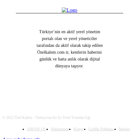
Türkiye’nin en aktif yerel yönetim
portalı olan ve yerel yöneticiler
tarafından da aktif olarak takip edilen
Özelkalem.com.tr, kentlerin haberini
günlük ve hatta anlık olarak dijital
dünyaya taşıyor.
© 2022 Özel Kalem - Türkiye'nin En İyi Yerel Yönetim Ağı
ABONE OL
Hakkımızda
Künye
Gizlilik Politikası
İletişim