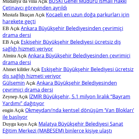
BUSKİ Genel Müdürü İsmail Hakkı
Mudanya’da villa
Açık
Çetinavcı görevinden ayrıldı
Kocaeli en uzun doğa parkurları için
Mustafa İlkuçan
Açık
harekete geçti
Ankara Büyükşehir Belediyesinden çevrimiçi
EB
Açık
drama dersi
Eskişehir Büyükşehir Belediyesi ücretsiz diş
EB
Açık
sağlığı hizmeti veriyor
Ankara Büyükşehir Belediyesinden çevrimiçi
Almira
Açık
drama dersi
Eskişehir Büyükşehir Belediyesi ücretsiz
Ahmet kilitler
Açık
diş sağlığı hizmeti veriyor
Gülsemin
Ankara Büyükşehir Belediyesinden
Açık
çevrimiçi drama dersi
İZMİR Büyükşehir, 5.1 milyon liralık “Bayram
Zeynep
Açık
Yardımı” dağıtıyor
Okmeydanı’nda kentsel dönüşüm ‘Van Blokları’
engin
Açık
ile başlıyor
Malatya Büyükşehir Belediyesi Sanat
Duygu kaya
Açık
Eğitim Merkezi (MABESEM) binlerce kişiye ulaştı