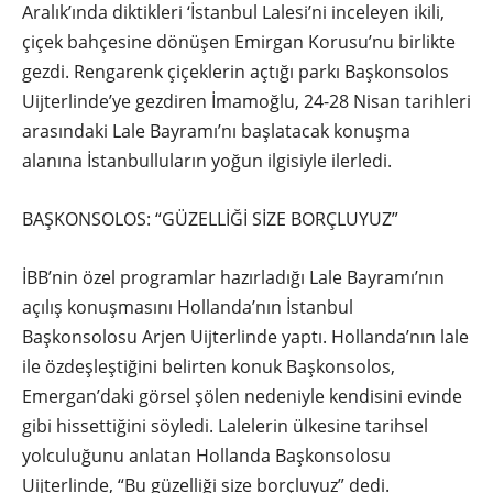
Aralık’ında diktikleri ‘İstanbul Lalesi’ni inceleyen ikili,
çiçek bahçesine dönüşen Emirgan Korusu’nu birlikte
gezdi. Rengarenk çiçeklerin açtığı parkı Başkonsolos
Uijterlinde’ye gezdiren İmamoğlu, 24-28 Nisan tarihleri
arasındaki Lale Bayramı’nı başlatacak konuşma
alanına İstanbulluların yoğun ilgisiyle ilerledi.
BAŞKONSOLOS: “GÜZELLİĞİ SİZE BORÇLUYUZ”
İBB’nin özel programlar hazırladığı Lale Bayramı’nın
açılış konuşmasını Hollanda’nın İstanbul
Başkonsolosu Arjen Uijterlinde yaptı. Hollanda’nın lale
ile özdeşleştiğini belirten konuk Başkonsolos,
Emergan’daki görsel şölen nedeniyle kendisini evinde
gibi hissettiğini söyledi. Lalelerin ülkesine tarihsel
yolculuğunu anlatan Hollanda Başkonsolosu
Uijterlinde, “Bu güzelliği size borçluyuz” dedi.