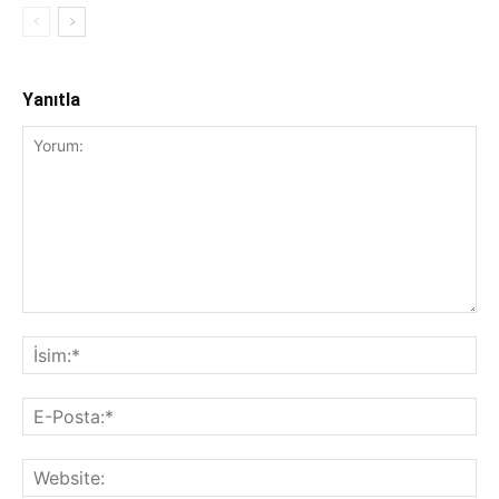
Yanıtla
Yorum:
İsi
E-
Pos
Web