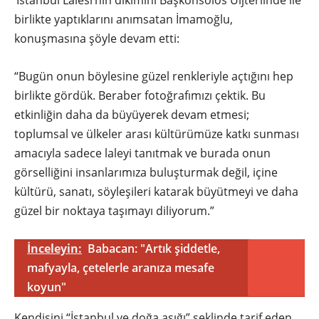
‘İstanbul Lalesi’nin dikimini Başkonsolos Uijterlinde ile
birlikte yaptıklarını anımsatan İmamoğlu,
konuşmasına şöyle devam etti:
“Bugün onun böylesine güzel renkleriyle açtığını hep
birlikte gördük. Beraber fotoğrafımızı çektik. Bu
etkinliğin daha da büyüyerek devam etmesi;
toplumsal ve ülkeler arası kültürümüze katkı sunması
amacıyla sadece laleyi tanıtmak ve burada onun
görselliğini insanlarımıza buluşturmak değil, içine
kültürü, sanatı, söyleşileri katarak büyütmeyi ve daha
güzel bir noktaya taşımayı diliyorum.”
İnceleyin:
Babacan: "Artık şiddetle,
mafyayla, çetelerle aranıza mesafe
koyun"
Kendisini “İstanbul ve doğa aşığı” şeklinde tarif eden