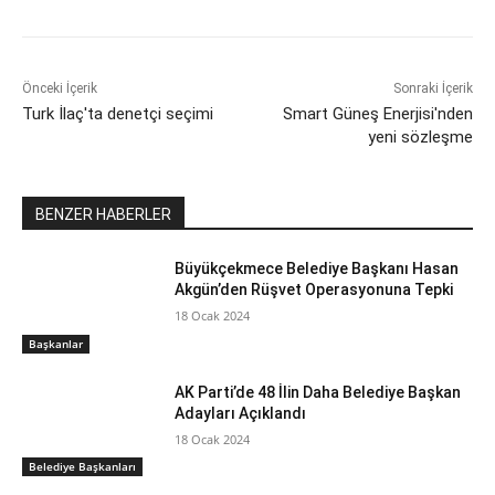
Önceki İçerik
Sonraki İçerik
Turk İlaç'ta denetçi seçimi
Smart Güneş Enerjisi'nden
yeni sözleşme
BENZER HABERLER
Büyükçekmece Belediye Başkanı Hasan
Akgün’den Rüşvet Operasyonuna Tepki
18 Ocak 2024
Başkanlar
AK Parti’de 48 İlin Daha Belediye Başkan
Adayları Açıklandı
18 Ocak 2024
Belediye Başkanları