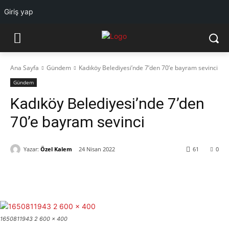
Giriş yap
Ana Sayfa
Gündem
Kadıköy Belediyesi’nde 7’den 70’e bayram sevinci
Gündem
Kadıköy Belediyesi’nde 7’den
70’e bayram sevinci
Yazar:
Özel Kalem
24 Nisan 2022
61
0
1650811943 2 600 x 400