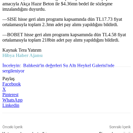
amacıyla Akça Hazır Beton ile $4.36mn bedel ile sözleşme
imzalandığını duyurdu.
—SISE hisse geri alım programı kapsamında dün TL17.73 fiyat
ortalamasıyla toplam 2.3mn adet pay alımı yapıldığını bildirdi.
—BOBET hisse geri alım programı kapsamında dün TL4.58 fiyat
ortalamasıyla toplam 218bin adet pay alımı yapıldığını bildirdi.
Kaynak Tera Yatırım
Hibya Haber Ajansı
İnceleyin:
Balıkesir'in değerleri Su Altı Heykel Galerisi'nde
sergileniyor
Paylaş
Facebook
X
Pinterest
WhatsApp
Linkedin
Önceki İçerik
Sonraki İçerik