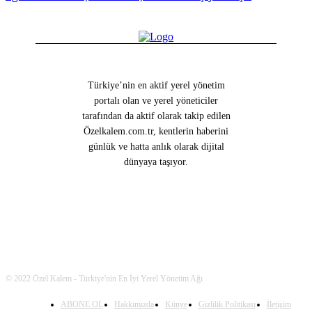
Türkiye’nin en aktif yerel yönetim
portalı olan ve yerel yöneticiler
tarafından da aktif olarak takip edilen
Özelkalem.com.tr, kentlerin haberini
günlük ve hatta anlık olarak dijital
dünyaya taşıyor.
© 2022 Özel Kalem - Türkiye'nin En İyi Yerel Yönetim Ağı
ABONE OL
Hakkımızda
Künye
Gizlilik Politikası
İletişim