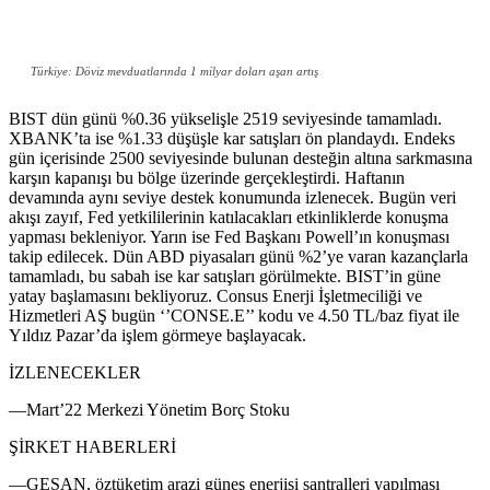
Türkiye: Döviz mevduatlarında 1 milyar doları aşan artış
BIST dün günü %0.36 yükselişle 2519 seviyesinde tamamladı.
XBANK’ta ise %1.33 düşüşle kar satışları ön plandaydı. Endeks
gün içerisinde 2500 seviyesinde bulunan desteğin altına sarkmasına
karşın kapanışı bu bölge üzerinde gerçekleştirdi. Haftanın
devamında aynı seviye destek konumunda izlenecek. Bugün veri
akışı zayıf, Fed yetkililerinin katılacakları etkinliklerde konuşma
yapması bekleniyor. Yarın ise Fed Başkanı Powell’ın konuşması
takip edilecek. Dün ABD piyasaları günü %2’ye varan kazançlarla
tamamladı, bu sabah ise kar satışları görülmekte. BIST’in güne
yatay başlamasını bekliyoruz. Consus Enerji İşletmeciliği ve
Hizmetleri AŞ bugün ‘’CONSE.E’’ kodu ve 4.50 TL/baz fiyat ile
Yıldız Pazar’da işlem görmeye başlayacak.
İZLENECEKLER
—Mart’22 Merkezi Yönetim Borç Stoku
ŞİRKET HABERLERİ
—GESAN, öztüketim arazi güneş enerjisi santralleri yapılması