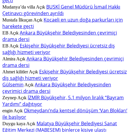
geçti
BUSKİ Genel Müdürü İsmail Hakkı
Mudanya’da villa
Açık
Çetinavcı görevinden ayrıldı
Kocaeli en uzun doğa parkurları için
Mustafa İlkuçan
Açık
harekete geçti
Ankara Büyükşehir Belediyesinden çevrimiçi
EB
Açık
drama dersi
Eskişehir Büyükşehir Belediyesi ücretsiz diş
EB
Açık
sağlığı hizmeti veriyor
Ankara Büyükşehir Belediyesinden çevrimiçi
Almira
Açık
drama dersi
Eskişehir Büyükşehir Belediyesi ücretsiz
Ahmet kilitler
Açık
diş sağlığı hizmeti veriyor
Gülsemin
Ankara Büyükşehir Belediyesinden
Açık
çevrimiçi drama dersi
İZMİR Büyükşehir, 5.1 milyon liralık “Bayram
Zeynep
Açık
Yardımı” dağıtıyor
Okmeydanı’nda kentsel dönüşüm ‘Van Blokları’
engin
Açık
ile başlıyor
Malatya Büyükşehir Belediyesi Sanat
Duygu kaya
Açık
Eğitim Merkezi (MABESEM) binlerce kişiye ulaştı