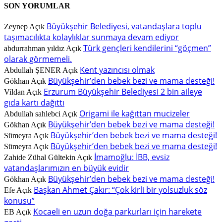
SON YORUMLAR
Büyükşehir Belediyesi, vatandaşlara toplu
Zeynep
Açık
taşımacılıkta kolaylıklar sunmaya devam ediyor
Türk gençleri kendilerini “göçmen”
abdurrahman yıldız
Açık
olarak görmemeli.
Kent yazıncısı olmak
Abdullah ŞENER
Açık
Büyükşehir’den bebek bezi ve mama desteği!
Gökhan
Açık
Erzurum Büyükşehir Belediyesi 2 bin aileye
Vildan
Açık
gıda kartı dağıttı
Origami ile kağıttan mucizeler
Abdullah sahlebci
Açık
Büyükşehir’den bebek bezi ve mama desteği!
Gökhan
Açık
Büyükşehir’den bebek bezi ve mama desteği!
Sümeyra
Açık
Büyükşehir’den bebek bezi ve mama desteği!
Sümeyra
Açık
İmamoğlu: İBB, evsiz
Zahide Zühal Gültekin
Açık
vatandaşlarımızın en büyük evidir
Büyükşehir’den bebek bezi ve mama desteği!
Gökhan
Açık
Başkan Ahmet Çakır: “Çok kirli bir yolsuzluk söz
Efe
Açık
konusu”
Kocaeli en uzun doğa parkurları için harekete
EB
Açık