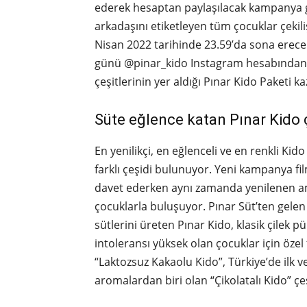
ederek hesaptan paylaşılacak kampanya gö
arkadaşını etiketleyen tüm çocuklar çekili
Nisan 2022 tarihinde 23.59’da sona erecek
günü @pinar_kido Instagram hesabından aç
çeşitlerinin yer aldığı Pınar Kido Paketi k
Süte eğlence katan Pınar Kido ç
En yenilikçi, en eğlenceli ve en renkli Ki
farklı çeşidi bulunuyor. Yeni kampanya fil
davet ederken aynı zamanda yenilenen amba
çocuklarla buluşuyor. Pınar Süt’ten gelen l
sütlerini üreten Pınar Kido, klasik çilek pü
intoleransı yüksek olan çocuklar için öze
“Laktozsuz Kakaolu Kido”, Türkiye’de ilk 
aromalardan biri olan “Çikolatalı Kido” çe