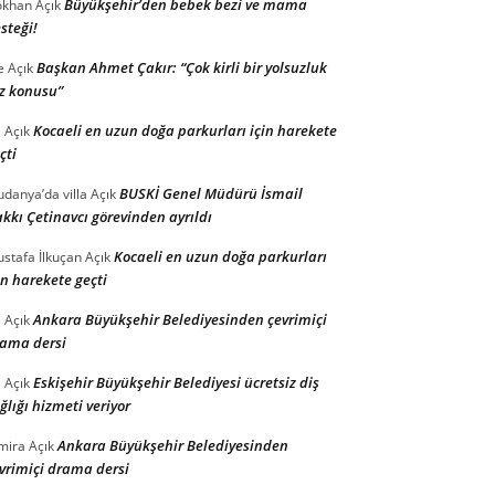
Büyükşehir’den bebek bezi ve mama
ökhan
Açık
steği!
Başkan Ahmet Çakır: “Çok kirli bir yolsuzluk
e
Açık
z konusu”
Kocaeli en uzun doğa parkurları için harekete
B
Açık
çti
BUSKİ Genel Müdürü İsmail
danya’da villa
Açık
kkı Çetinavcı görevinden ayrıldı
Kocaeli en uzun doğa parkurları
stafa İlkuçan
Açık
in harekete geçti
Ankara Büyükşehir Belediyesinden çevrimiçi
B
Açık
ama dersi
Eskişehir Büyükşehir Belediyesi ücretsiz diş
B
Açık
ğlığı hizmeti veriyor
Ankara Büyükşehir Belediyesinden
mira
Açık
vrimiçi drama dersi