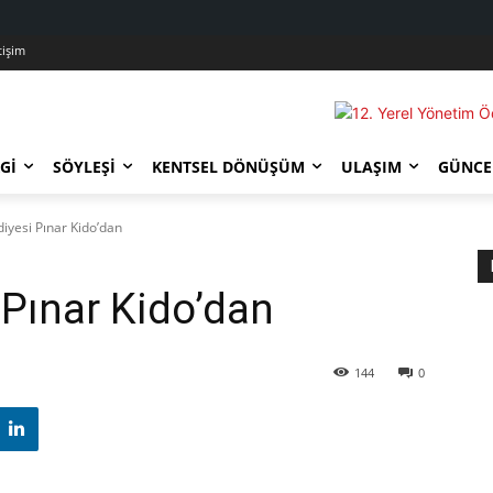
tişim
GI
SÖYLEŞI
KENTSEL DÖNÜŞÜM
ULAŞIM
GÜNCE
iyesi Pınar Kido’dan
 Pınar Kido’dan
144
0