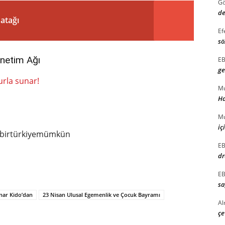
G
de
atağı
Ef
sö
netim Ağı
E
ge
rurla sunar!
Mu
Ha
Mu
iç
elbirtürkiyemümkün
E
dr
E
sa
ınar Kido’dan
23 Nisan Ulusal Egemenlik ve Çocuk Bayramı
Al
çe