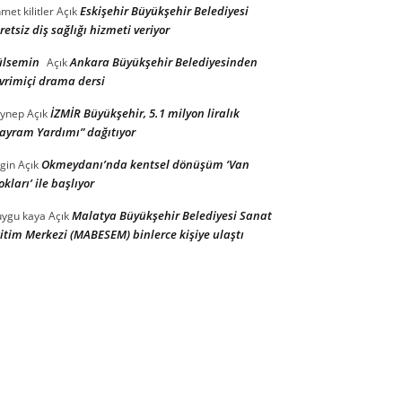
Eskişehir Büyükşehir Belediyesi
met kilitler
Açık
retsiz diş sağlığı hizmeti veriyor
ülsemin
Ankara Büyükşehir Belediyesinden
Açık
vrimiçi drama dersi
İZMİR Büyükşehir, 5.1 milyon liralık
ynep
Açık
ayram Yardımı” dağıtıyor
Okmeydanı’nda kentsel dönüşüm ‘Van
gin
Açık
okları’ ile başlıyor
Malatya Büyükşehir Belediyesi Sanat
ygu kaya
Açık
itim Merkezi (MABESEM) binlerce kişiye ulaştı