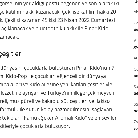
“g
rselinin yer aldığı postu beğenen ve son olarak iki
şe katılım hakkı kazanacak. Çekilişe katılım hakkı 20
Ab
. Çekilişi kazanan 45 kişi 23 Nisan 2022 Cumartesi
G
ıklanacak ve bluetooth kulaklık ile Pınar Kido
de
azanacak.
Vi
gı
eşitleri
Ab
do dünyasını çocuklarla buluşturan Pınar Kido’nun 7
G
mi Kido-Pop ile çocukları eğlenceli bir dünyaya
de
lajları ve Kido ailesine yeni katılan çeşitleriyle
S
ezzeti ile ayrışan ve Türkiye’nin ilk gerçek meyveli
de
reli, muz püreli ve kakaolu süt çeşitleri ve laktoz
S
l formülü ile sütün kolay hazmedilmesini sağlayan
de
ve tek olan “Pamuk Şeker Aromalı Kido” ve en sevilen
Za
şitleriyle çocuklarla buluşuyor.
va