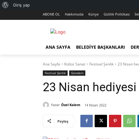
WordPress
Giriş yap
ABONE OL
Hakkımızda
Künye
Gizlilik Politikası
İle
hakkında
ANA SAYFA
BELEDIYE BAŞKANLARI
DER
Ana Sayfa
Kültür Sanat
Festival Şenlik
23 Nisan hed
Festival Şenlik
Gündem
23 Nisan hediyesi
Yazar:
Özel Kalem
14 Nisan 2022
Paylaş