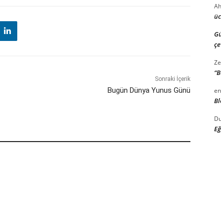
Ah
üc
G
çe
Ze
“B
Sonraki İçerik
Bugün Dünya Yunus Günü
en
Bl
Du
Eğ