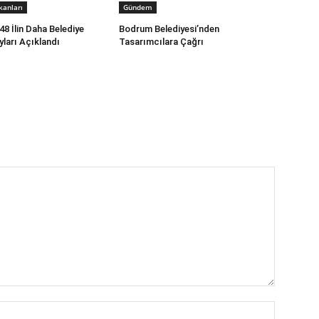
kanları
Gündem
48 İlin Daha Belediye
Bodrum Belediyesi’nden
ları Açıklandı
Tasarımcılara Çağrı
İsim:*