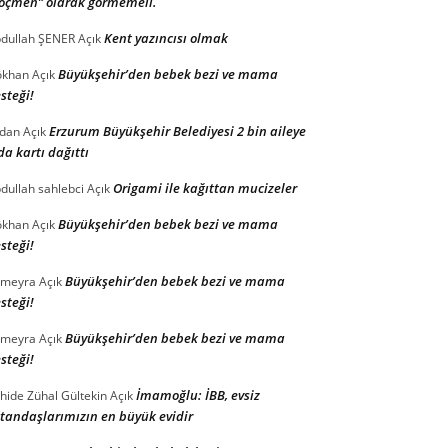
öçmen” olarak görmemeli.
Kent yazıncısı olmak
dullah ŞENER
Açık
Büyükşehir’den bebek bezi ve mama
ökhan
Açık
steği!
Erzurum Büyükşehir Belediyesi 2 bin aileye
ldan
Açık
da kartı dağıttı
Origami ile kağıttan mucizeler
dullah sahlebci
Açık
Büyükşehir’den bebek bezi ve mama
ökhan
Açık
steği!
Büyükşehir’den bebek bezi ve mama
ümeyra
Açık
steği!
Büyükşehir’den bebek bezi ve mama
ümeyra
Açık
steği!
İmamoğlu: İBB, evsiz
hide Zühal Gültekin
Açık
tandaşlarımızın en büyük evidir