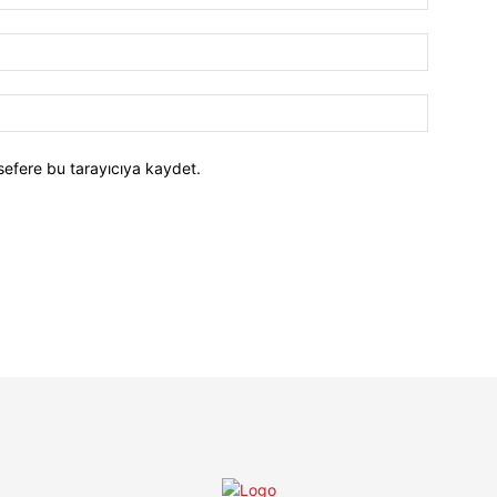
E-
Posta:*
Website:
sefere bu tarayıcıya kaydet.