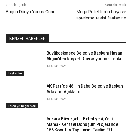
Önceki İçerik
Sonraki İçerik
Bugün Dünya Yunus Günü
Mega Polietilen’in boya ve
apreleme tesisi faaliyette
BENZER HABERLER
Büyükçekmece Belediye Başkanı Hasan
Akgün’den Rüşvet Operasyonuna Tepki
18 Ocak 2024
Başkanlar
AK Parti’de 48 İlin Daha Belediye Başkan
Adayları Açıklandı
18 Ocak 2024
Belediye Başkanları
Ankara Büyükşehir Belediyesi, Yeni
Mamak Kentsel Dönüşüm Projesi’nde
166 Konutun Tapularını Teslim Etti