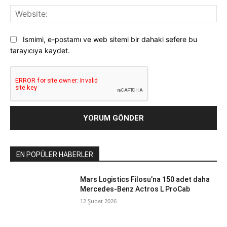
Web
Ismimi, e-postamı ve web sitemi bir dahaki sefere bu
tarayıcıya kaydet.
EN POPÜLER HABERLER
Mars Logistics Filosu’na 150 adet daha
Mercedes-Benz Actros L ProCab
12 Şubat 2026