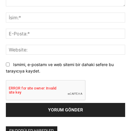
Yorum:
İsi
E-
Pos
Web
Ismimi, e-postamı ve web sitemi bir dahaki sefere bu
tarayıcıya kaydet.